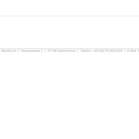
we Nordbruch | Huntestrasse 2 | 27749 Delmenhorst | Telefon: +49 (0)170 8613165 | E-Mail: